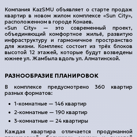
kazsmu@mail.ru
Компания KazSMU объявляет о старте продаж
квартир в новом жилом комплексе «Sun City»,
расположенном в городе Конаев.
+7 (700) 385 50 50
«Sun City» — это современный проект,
объединяющий комфортное жильё, развитую
инфраструктуру и гармоничное пространство
Подобрать квартиру
для жизни. Комплекс состоит из трёх блоков
высотой 12 этажей, которые будут возведены
южнее ул. Жамбыла вдоль ул. Алматинской.
РАЗНООБРАЗИЕ ПЛАНИРОВОК
В комплексе предусмотрено 360 квартир
разных форматов:
1-комнатные — 146 квартир
2-комнатные — 190 квартир
3-комнатные — 24 квартиры
Каждая квартира отличается продуманной