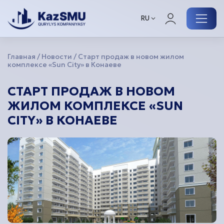
RU
Главная
Новости
Старт продаж в новом жилом
комплексе «Sun City» в Конаеве
Меню
СТАРТ ПРОДАЖ В НОВОМ
ЖИЛОМ КОМПЛЕКСЕ «SUN
О компании
CITY» В КОНАЕВЕ
Наши проекты
Для вас
Связаться с нами