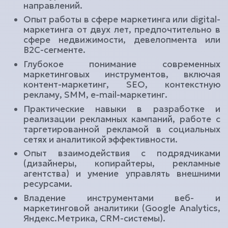
направлений.
kazsmu@mail.ru
Опыт работы в сфере маркетинга или digital-
маркетинга от двух лет, предпочтительно в
+7 (700) 385 50 50
сфере недвижимости, девелопмента или
B2C-сегменте.
Глубокое понимание современных
Подобрать квартиру
маркетинговых инструментов, включая
контент-маркетинг, SEO, контекстную
рекламу, SMM, e-mail-маркетинг.
Практические навыки в разработке и
реализации рекламных кампаний, работе с
таргетированной рекламой в социальных
сетях и аналитикой эффективности.
Опыт взаимодействия с подрядчиками
(дизайнеры, копирайтеры, рекламные
агентства) и умение управлять внешними
ресурсами.
Владение инструментами веб- и
маркетинговой аналитики (Google Analytics,
Яндекс.Метрика, CRM-системы).