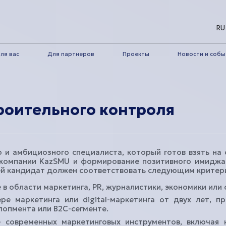
RU
ля вас
Для партнеров
Проекты
Новости и собы
роительного контроля
Наши проекты
Дл
То, что строим сейчас
Как
и амбициозного специалиста, который готов взять на 
Реализованные проекты
Ипо
компании KazSMU и формирование позитивного имиджа
ей кандидат должен соответствовать следующим критер
Будущие проекты
Кал
в области маркетинга, PR, журналистики, экономики или
е маркетинга или digital-маркетинга от двух лет, п
лопмента или B2C-сегменте.
 современных маркетинговых инструментов, включая к