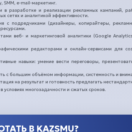
, SMM, e-mail-маркетинг.
и в разработке и реализации рекламных кампаний, ра
ых сетях и аналитикой эффективности.
я с подрядчиками (дизайнеры, копирайтеры, рекламн
 ресурсами.
аться в Instagram
Написать в WhatsApp
тами веб- и маркетинговой аналитики (Google Analytic
рафическими редакторами и онлайн-сервисами для со
ивные навыки: умение вести переговоры, презентоват
ть с большим объёмом информации, системность и внима
тация на результат и готовность предлагать нестандарт
 в условиях многозадачности и сжатыx сроков.
ОТАТЬ В KAZSMU?