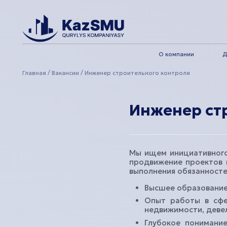
О компании
Д
Главная
Вакансии
Инженер строительного контроля
Меню
Инженер ст
О компании
О компании
Мы ищем инициативного 
Для партнеров
продвижение проектов 
выполнения обязанност
Новости и события
Высшее образование 
Вакансии и карьера
Опыт работы в сфер
недвижимости, деве
Связаться с нами
Глубокое понимание