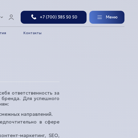
+7 (700) 385 50 50
Меню
тия
Контакты
я вас
 приобрести квартиру
себя ответственность за
течный калькулятор
 бренда. Для успешного
иям:
ькулятор рассрочки
 смежных направлений.
редпочтительно в сфере
онтент-маркетинг, SEO,